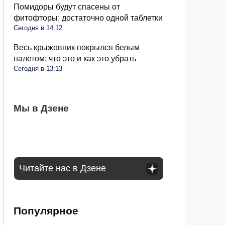
Помидоры будут спасены от
фитофторы: достаточно одной таблетки
Сегодня в 14:12
Весь крыжовник покрылся белым
налетом: что это и как это убрать
Сегодня в 13:13
Водителей России ждут большие
Мы в Дзене
Россияне могут получить подарок к
Водитель позади громко сигналит и
изменения в августе: запретят садиться
Новому году: гражданам предложили 13-
проявляет агрессию: как правильно
за руль
ю пенсию
реагировать
Читайте нас в Дзене
Популярное