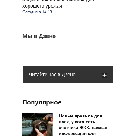
хорошего урожая
Сегодня в 14:13
С 1 сентября в РФ меняются правила
Мы в Дзене
Омолаживаем огурцы в августе: урожай
Весь виноград растрескался, пришлось
поездок на такси и общественном
будете тачками собирать всю осень
выкинуть ягоды: как распознать оидиум
транспорте: что будет
Читайте нас в Дзене
Популярное
Новые правила для
всех, у кого есть
счетчики ЖКХ: важная
информация для