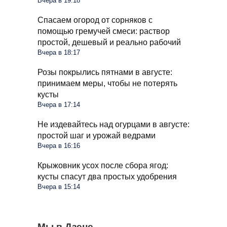
Вчера в 19:18
Спасаем огород от сорняков с
помощью гремучей смеси: раствор
простой, дешевый и реально рабочий
Вчера в 18:17
Розы покрылись пятнами в августе:
принимаем меры, чтобы не потерять
кусты
Вчера в 17:14
Не издевайтесь над огурцами в августе:
простой шаг и урожай ведрами
Вчера в 16:16
Крыжовник усох после сбора ягод:
кусты спасут два простых удобрения
Вчера в 15:14
Стиралка больше не прыгает по полу как
Мы в Дзене