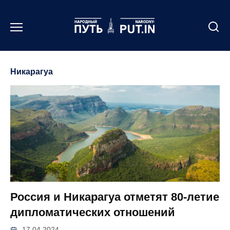
Перейти
к
содержанию
Никарагуа
Россия и Никарагуа отметят 80-летие
дипломатических отношений
17.04.2024