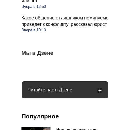
или нет
Вчера в 12:50
Какое общение с гаишником неминуемо
приведет к конфликту: рассказал юрист
Вчера в 10:13
К столикам в вагонах больше не пустят: в
Мы в Дзене
Что изменится в жизни россиян с
Муравьев и след простынет через 4 дня:
РЖД приняли решение
введением цифрового рубля: рассказала
поможет простой флакон из аптеки
Набиуллина
Читайте нас в Дзене
Популярное
Новые правила для