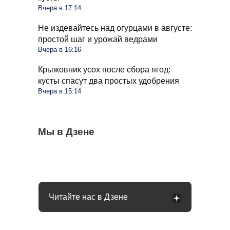
Вчера в 17:14
Не издевайтесь над огурцами в августе:
простой шаг и урожай ведрами
Вчера в 16:16
Крыжовник усох после сбора ягод:
кусты спасут два простых удобрения
Вчера в 15:14
Стиралка больше не прыгает по полу как
Мы в Дзене
С 1 сентября в РФ меняются правила
Омолаживаем огурцы в августе: урожай
бешеная при отжиме: помог простой
поездок на такси и общественном
будете тачками собирать всю осень
лайфхак
транспорте: что будет
Читайте нас в Дзене