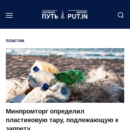
Перейти
к
содержанию
пластик
Минпромторг определил
пластиковую тару, подлежающую к
запрету