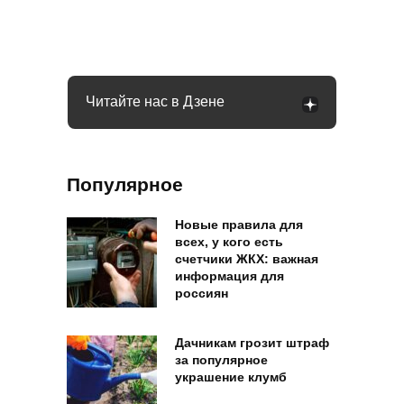
рублей: как оформить вылпаты
штрафовать за грибы: что нельзя
обманывают покупателей
выносить и леса
Читайте нас в Дзене
Популярное
Новые правила для
всех, у кого есть
счетчики ЖКХ: важная
информация для
россиян
Дачникам грозит штраф
за популярное
украшение клумб