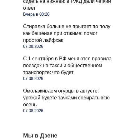
сидеть на нижней: в РЖД дали четкий
ответ
Вчера в 08:26
Стиралка больше не прыгает по полу
как бешеная при отжиме: помог
простой лайфхак
07.08.2026
С 1 сентября в РФ меняются правила
поездок на такси и общественном
транспорте: что будет
07.08.2026
Омолаживаем огурцы в августе:
урожай будете тачками собирать всю
осень
07.08.2026
Бывший продавец выдала уловки
Мы в Дзене
Семьи в России получат до 200 тысяч
С 1 сентября россиян будут сажать и
«Магнита» и «Пятерочки»: сети всегда