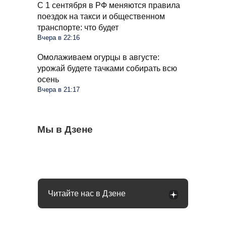
С 1 сентября в РФ меняются правила
поездок на такси и общественном
транспорте: что будет
Вчера в 22:16
Омолаживаем огурцы в августе:
урожай будете тачками собирать всю
осень
Вчера в 21:17
Бывший продавец выдала уловки
Мы в Дзене
Семьи в России получат до 200 тысяч
С 1 сентября россиян будут сажать и
«Магнита» и «Пятерочки»: сети всегда
рублей: как оформить вылпаты
штрафовать за грибы: что нельзя
обманывают покупателей
выносить и леса
Читайте нас в Дзене