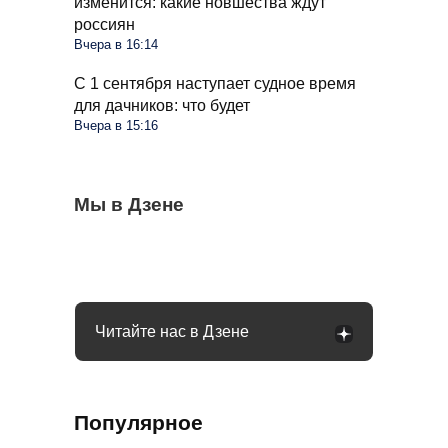
изменится: какие новшества ждут
россиян
Вчера в 16:14
С 1 сентября наступает судное время
для дачников: что будет
Вчера в 15:16
Для СНТ введут единый тариф на
Мы в Дзене
Правила для пассажиров автобусов будут
Мошенники плотно взялись за
электричество: ФАС выступила с
другие: каких изменений ждать 1
пенсионеров: раскрыта новая схема
инициативой
сентября
обмана
Читайте нас в Дзене
Популярное