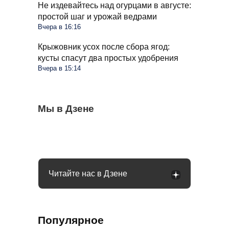
Не издевайтесь над огурцами в августе:
простой шаг и урожай ведрами
Вчера в 16:16
Крыжовник усох после сбора ягод:
кусты спасут два простых удобрения
Вчера в 15:14
Стиралка больше не прыгает по полу как
Мы в Дзене
С 1 сентября в РФ меняются правила
Омолаживаем огурцы в августе: урожай
бешеная при отжиме: помог простой
поездок на такси и общественном
будете тачками собирать всю осень
лайфхак
транспорте: что будет
Читайте нас в Дзене
Популярное