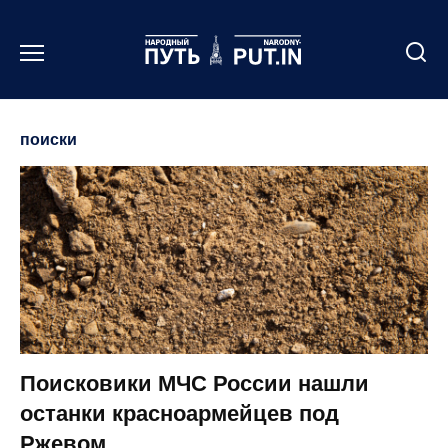
Перейти
к
содержанию
поиски
Поисковики МЧС России нашли
останки красноармейцев под
Ржевом