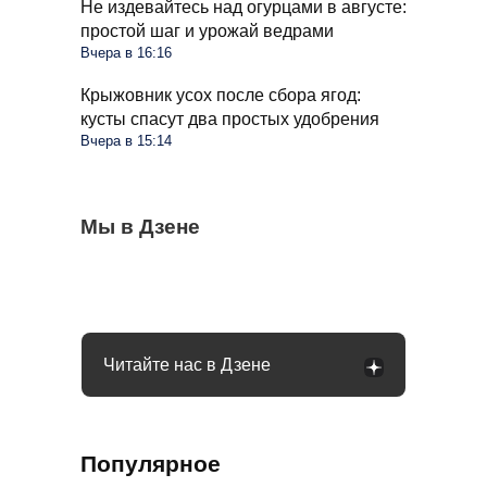
Не издевайтесь над огурцами в августе:
простой шаг и урожай ведрами
Вчера в 16:16
Крыжовник усох после сбора ягод:
кусты спасут два простых удобрения
Вчера в 15:14
Стиралка больше не прыгает по полу как
Мы в Дзене
С 1 сентября в РФ меняются правила
Омолаживаем огурцы в августе: урожай
бешеная при отжиме: помог простой
поездок на такси и общественном
будете тачками собирать всю осень
лайфхак
транспорте: что будет
Читайте нас в Дзене
Популярное