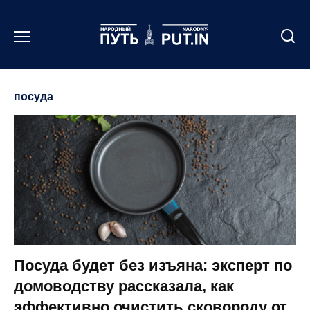
Перейти
к
содержанию
посуда
Посуда будет без изъяна: эксперт по
домоводству рассказала, как
эффективно очистить сковороду от