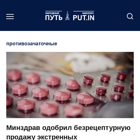
Перейти
к
содержанию
противозачаточные
Минздрав одобрил безрецептурную
продажу экстренных