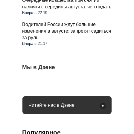
Очередные новшества при снятии
налички с середины августа: чего ждать
Вчера в 22:19
Водителей России ждут большие
изменения в августе: запретят садиться
за руль
Вчера в 21:17
Все помидоры покрылись бурыми
Мы в Дзене
Капустные кочаны рыхлые и не хотят
Весь лук сгнил через месяц после уборки:
пятнами в августе: причин много
формироваться: идем в магазин за
какие ошибки вы допустили
хитростью
Читайте нас в Дзене
Популярное