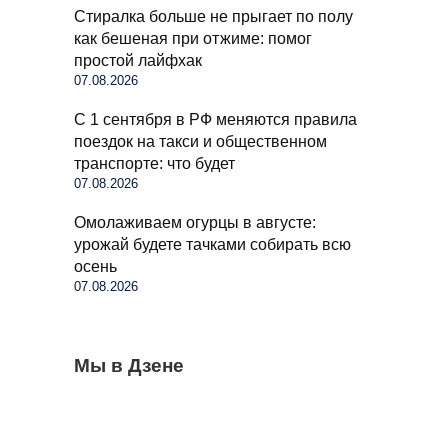
Стиралка больше не прыгает по полу
как бешеная при отжиме: помог
простой лайфхак
07.08.2026
С 1 сентября в РФ меняются правила
поездок на такси и общественном
транспорте: что будет
07.08.2026
Омолаживаем огурцы в августе:
урожай будете тачками собирать всю
осень
07.08.2026
Бывший продавец выдала уловки
Мы в Дзене
Семьи в России получат до 200 тысяч
С 1 сентября россиян будут сажать и
«Магнита» и «Пятерочки»: сети всегда
рублей: как оформить вылпаты
штрафовать за грибы: что нельзя
обманывают покупателей
выносить и леса