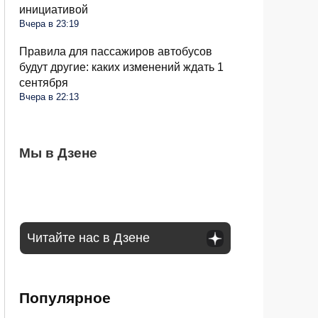
инициативой
Вчера в 23:19
Правила для пассажиров автобусов
будут другие: каких изменений ждать 1
сентября
Вчера в 22:13
Самые безопасные и мясные сосиски в
Мы в Дзене
Гражданам начали отказывать в продаже
Через сколько дней после дождя идти в
магазине: на какие марки стоит обратить
продуктов на кассах: в чем дело
лес за грибами: что говорят опытные
внимание
грибники
Читайте нас в Дзене
Популярное