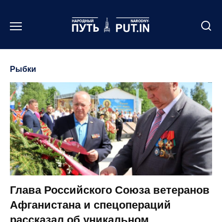
Перейти
к
содержанию
Рыбки
Глава Российского Союза ветеранов
Афганистана и спецопераций
рассказал об уникальном