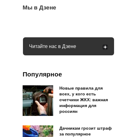
С 1 сентября в РФ меняются правила
Мы в Дзене
Омолаживаем огурцы в августе: урожай
Весь виноград растрескался, пришлось
поездок на такси и общественном
будете тачками собирать всю осень
выкинуть ягоды: как распознать оидиум
транспорте: что будет
Читайте нас в Дзене
Популярное
Новые правила для
всех, у кого есть
счетчики ЖКХ: важная
информация для
россиян
Дачникам грозит штраф
за популярное