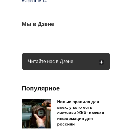
Вчера в 15:14
Стиралка больше не прыгает по полу как
Мы в Дзене
С 1 сентября в РФ меняются правила
Омолаживаем огурцы в августе: урожай
бешеная при отжиме: помог простой
поездок на такси и общественном
будете тачками собирать всю осень
лайфхак
транспорте: что будет
Читайте нас в Дзене
Популярное
Новые правила для
всех, у кого есть
счетчики ЖКХ: важная
информация для
россиян