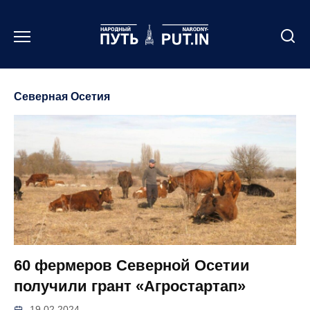
Перейти
к
содержанию
Северная Осетия
60 фермеров Северной Осетии
получили грант «Агростартап»
19.02.2024