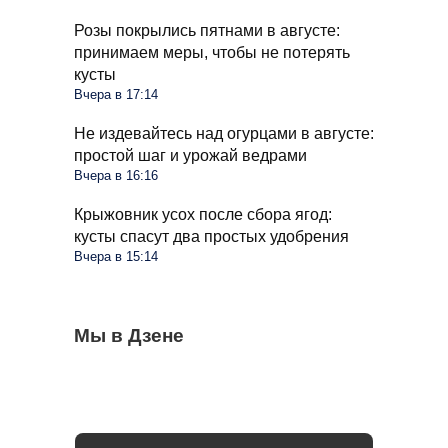
Розы покрылись пятнами в августе:
принимаем меры, чтобы не потерять
кусты
Вчера в 17:14
Не издевайтесь над огурцами в августе:
простой шаг и урожай ведрами
Вчера в 16:16
Крыжовник усох после сбора ягод:
кусты спасут два простых удобрения
Вчера в 15:14
Стиралка больше не прыгает по полу как
Мы в Дзене
С 1 сентября в РФ меняются правила
Омолаживаем огурцы в августе: урожай
бешеная при отжиме: помог простой
поездок на такси и общественном
будете тачками собирать всю осень
лайфхак
транспорте: что будет