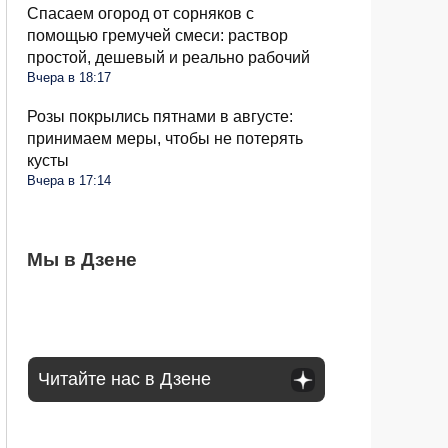
Спасаем огород от сорняков с
помощью гремучей смеси: раствор
простой, дешевый и реально рабочий
Вчера в 18:17
Розы покрылись пятнами в августе:
принимаем меры, чтобы не потерять
кусты
Вчера в 17:14
Какое общение с гаишником неминуемо
Мы в Дзене
Может ли пассажир с верхней полки
Стиралка больше не прыгает по полу как
приведет к конфликту: рассказал юрист
сидеть на нижней: в РЖД дали четкий
бешеная при отжиме: помог простой
ответ
лайфхак
Читайте нас в Дзене