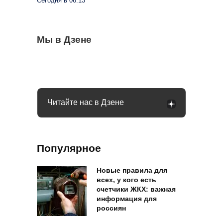
Сегодня в 06:13
В сентябре пенсии придут по новому
Мы в Дзене
Мобилизация в России осенью 2026 года:
Все помидоры покрылись бурыми
графику: от чего это зависит
чего россиянам ждать
пятнами в августе: причин много
Читайте нас в Дзене
Популярное
Новые правила для
всех, у кого есть
счетчики ЖКХ: важная
информация для
россиян