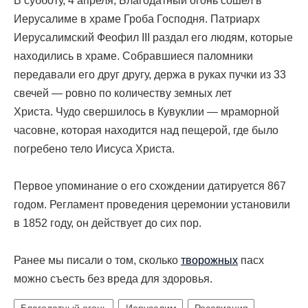
В субботу, 4 апреля, Благодатный огонь сошел в
Иерусалиме в храме Гроба Господня.
Патриарх
Иерусалимский
Феофил III
раздал его людям, которые
находились в храме.
Собравшиеся паломники
передавали его друг другу, держа в руках пучки из 33
свечей — ровно по количеству земных лет
Христа.
Чудо свершилось в Кувуклии — мраморной
часовне, которая находится над пещерой, где было
погребено тело Иисуса Христа.
Первое упоминание о его схождении датируется 867
годом. Регламент проведения церемонии установили
в 1852 году, он действует до сих пор.
Ранее мы писали о том, сколько
творожных
пасх
можно съесть без вреда для здоровья.