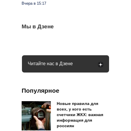
Вчера в 15:17
Чеснок безвкусный и легкий словно
Мы в Дзене
Очередные новшества при снятии
Водителей России ждут большие
бумага: вы совершили несколько ошибок
налички с середины августа: чего ждать
изменения в августе: запретят садиться
за руль
Читайте нас в Дзене
Популярное
Новые правила для
всех, у кого есть
счетчики ЖКХ: важная
информация для
россиян