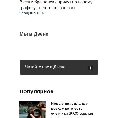
В сентябре пенсии придут по новому
графику: от чего это зависит
Сегодня в 13:12
Омолаживаем огурцы в августе: урожай
Мы в Дзене
Весь виноград растрескался, пришлось
Помидоры станут слаще и мясистей:
будете тачками собирать всю осень
выкинуть ягоды: как распознать оидиум
поможет средство, которое есть на
каждой кухне
Читайте нас в Дзене
Популярное
Новые правила для
всех, у кого есть
счетчики ЖКХ: важная