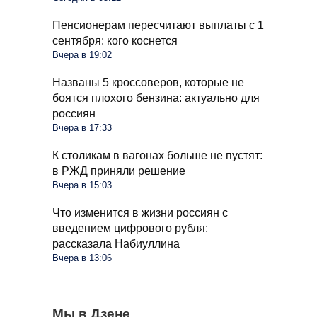
Пенсионерам пересчитают выплаты с 1
сентября: кого коснется
Вчера в 19:02
Названы 5 кроссоверов, которые не
боятся плохого бензина: актуально для
россиян
Вчера в 17:33
К столикам в вагонах больше не пустят:
в РЖД приняли решение
Вчера в 15:03
Что изменится в жизни россиян с
введением цифрового рубля:
рассказала Набиуллина
Вчера в 13:06
Пенсия в РФ достигнет 67 тысяч рублей в
Мы в Дзене
Трудовая книжка не докажет стаж для