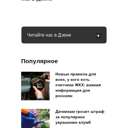
Помидоры все никак не покраснеют:
месяц: что нужно сделать
пенсии: что делать
агрономы рассказали, как «дозреть»
плоды
Читайте нас в Дзене
Популярное
Новые правила для
всех, у кого есть
счетчики ЖКХ: важная
информация для
россиян
Дачникам грозит штраф
за популярное
украшение клумб