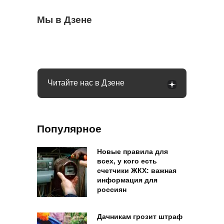
Какое общение с гаишником неминуемо
Мы в Дзене
Может ли пассажир с верхней полки
Стиралка больше не прыгает по полу как
приведет к конфликту: рассказал юрист
сидеть на нижней: в РЖД дали четкий
бешеная при отжиме: помог простой
ответ
лайфхак
Читайте нас в Дзене
Популярное
Новые правила для
всех, у кого есть
счетчики ЖКХ: важная
информация для
россиян
Дачникам грозит штраф