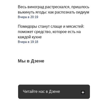
Весь виноград растрескался, пришлось
выкинуть ягоды: как распознать оидиум
Вчера в 20:19
Помидоры станут слаще и мясистей:
поможет средство, которое есть на
каждой кухне
Вчера в 19:18
С 1 сентября россиян будут сажать и
Мы в Дзене
Сосед со скандалом требует убрать доски
Какое общение с гаишником неминуемо
штрафовать за грибы: что нельзя
от забора: юридически он прав или нет
приведет к конфликту: рассказал юрист
выносить и леса
Читайте нас в Дзене