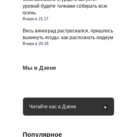
урожай будете тачками собирать всю
осень
Вчера в 21:17
Весь виноград растрескался, пришлось
выкинуть ягоды: как распознать оидиум
Вчера в 20:19
С 1 сентября россиян будут сажать и
Мы в Дзене
Сосед со скандалом требует убрать доски
Какое общение с гаишником неминуемо
штрафовать за грибы: что нельзя
от забора: юридически он прав или нет
приведет к конфликту: рассказал юрист
выносить и леса
Читайте нас в Дзене
Популярное