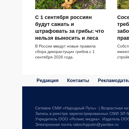
С 1 сентября россиян
Сосе
будут сажать и
треб
штрафовать за грибы: что
забо
нельзя выносить и леса
прав
В России введут новые правила
Собст
сбора дикорастущих грибов с 1
имеют
сентября 2026 года.
строй
Редакция
Контакты
Рекламодате
Сетевое СМИ «Народный Путь» | Возрастная ка
Запись в реестре зарегистрированных СМИ ЭЛ №
Учредитель ООО «Роликс медиа». Издатель ОО
Электронная почта rabochyputin@yandex.ru