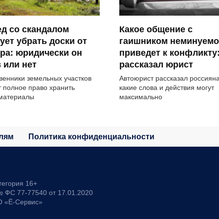
д со скандалом
Какое общение с
ует убрать доски от
гаишником неминуемо
ра: юридически он
приведет к конфликту
 или нет
рассказал юрист
венники земельных участков
Автоюрист рассказал россиян
 полное право хранить
какие слова и действия могут
материалы
максимально
лям
Политика конфиденциальности
тегория 16+
 ФС 77-77540 от 17.01.2020
О «Ё-Сервис»