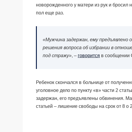
новорожденного у матери из рук и бросил 
пол еще раз.
«Мужчина задержан, ему предъявлено о
решения вопроса об избрании в отноше
под стражу»
, –
говорится
в сообщении 
Ребенок скончался в больнице от получен
уголовное дело по
пункту «в» части 2 стат
задержан, его предъявлены обвинения. Ма
статьей – лишение свободы на срок от 8 о 