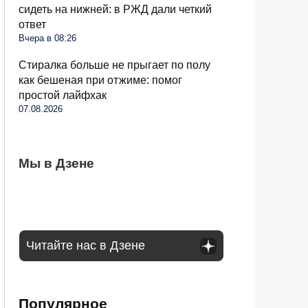
сидеть на нижней: в РЖД дали четкий
ответ
Вчера в 08:26
Стиралка больше не прыгает по полу
как бешеная при отжиме: помог
простой лайфхак
07.08.2026
Когда можно выезжать на пешеходный
Мы в Дзене
Бывший продавец выдала уловки
Семьи в России получат до 200 тысяч
переход, а когда нужно ждать: что говорит
«Магнита» и «Пятерочки»: сети всегда
рублей: как оформить вылпаты
закон
обманывают покупателей
Читайте нас в Дзене
Популярное