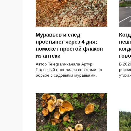
Муравьев и след
Когд
простынет через 4 дня:
пеше
поможет простой флакон
когд
из аптеки
гово
Автор Telegram-канала Артур
В 202
Полезный поделился советами по
росси
борьбе с садовыми муравьями.
утиха