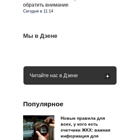
обратить внимание
Сегодня в 11:14
Как долго пожилым россиянам можно
Мы в Дзене
Дачников будут штрафовать на 50 тысяч
Снять наличные становится все труднее:
садиться за руль: ответил инспектор ГАИ
за популярные деревья: что нельзя
банкоматы в РФ себя изживают
сажать и почему
Читайте нас в Дзене
Популярное
Новые правила для
всех, у кого есть
счетчики ЖКХ: важная
информация для