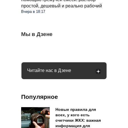
простой, дешевый и реально рабочий
Вчера в 18:17
Сосед со скандалом требует убрать доски
Мы в Дзене
Какое общение с гаишником неминуемо
Может ли пассажир с верхней полки
от забора: юридически он прав или нет
приведет к конфликту: рассказал юрист
сидеть на нижней: в РЖД дали четкий
ответ
Читайте нас в Дзене
Популярное
Новые правила для
всех, у кого есть
счетчики ЖКХ: важная
информация для