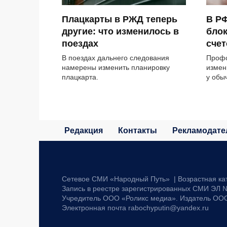
Плацкарты в РЖД теперь
В РФ
другие: что изменилось в
блок
поездах
счет
В поездах дальнего следования
Профс
намерены изменить планировку
измен
плацкарта.
у обы
Редакция
Контакты
Рекламодате
Сетевое СМИ «Народный Путь» | Возрастная ка
Запись в реестре зарегистрированных СМИ ЭЛ №
Учредитель ООО «Роликс медиа». Издатель ОО
Электронная почта rabochyputin@yandex.ru