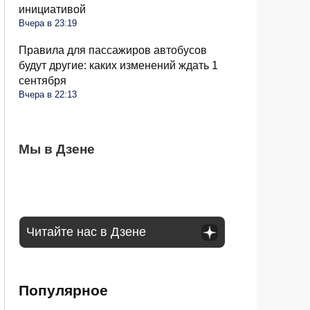
инициативой
Вчера в 23:19
Правила для пассажиров автобусов
будут другие: каких изменений ждать 1
сентября
Вчера в 22:13
Гражданам начали отказывать в продаже
Мы в Дзене
Через сколько дней после дождя идти в
Гаишник попросил «дунуть» в трубочку:
продуктов на кассах: в чем дело
лес за грибами: что говорят опытные
как правильно ответить, чтобы не
грибники
подставиться
Читайте нас в Дзене
Популярное