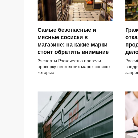
Самые безопасные и
Гра
мясные сосиски в
отка
магазине: на какие марки
прод
стоит обратить внимание
дел
Эксперты Роскачества провели
Росси
проверку нескольких марок сосисок
внедр
которые
запре