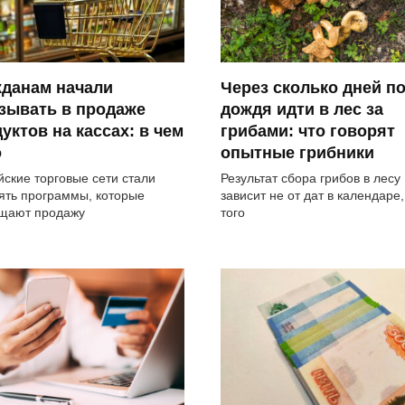
жданам начали
Через сколько дней п
зывать в продаже
дождя идти в лес за
уктов на кассах: в чем
грибами: что говорят
о
опытные грибники
йские торговые сети стали
Результат сбора грибов в лесу
ять программы, которые
зависит не от дат в календаре,
щают продажу
того