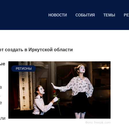
НОВОСТИ
СОБЫТИЯ
ТЕМЫ
Р
 создать в Иркутской области
ые
РЕГИОНЫ
в
а
е
али
Фото: freepik.com