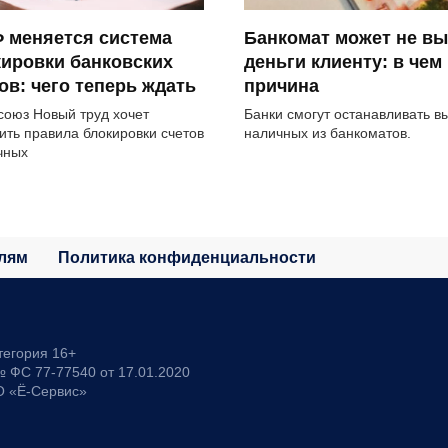
 меняется система
Банкомат может не в
ировки банковских
деньги клиенту: в чем
ов: чего теперь ждать
причина
оюз Новый труд хочет
Банки смогут останавливать в
ить правила блокировки счетов
наличных из банкоматов.
чных
лям
Политика конфиденциальности
тегория 16+
 ФС 77-77540 от 17.01.2020
О «Ё-Сервис»