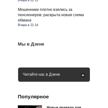
Вчера в 22:13
Мошенники плотно взялись за
пенсионеров: раскрыта новая схема
обмана
Вчера в 21:14
Через сколько дней после дождя идти в
Мы в Дзене
Гаишник попросил «дунуть» в трубочку:
Плацкарты в РЖД теперь другие: что
лес за грибами: что говорят опытные
как правильно ответить, чтобы не
изменилось в поездах
грибники
подставиться
Читайте нас в Дзене
Популярное
Новые правила для