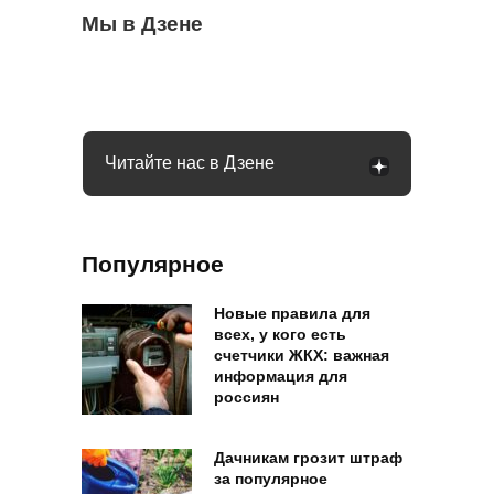
Бывший продавец выдала уловки
Мы в Дзене
Семьи в России получат до 200 тысяч
С 1 сентября россиян будут сажать и
«Магнита» и «Пятерочки»: сети всегда
рублей: как оформить вылпаты
штрафовать за грибы: что нельзя
обманывают покупателей
выносить и леса
Читайте нас в Дзене
Популярное
Новые правила для
всех, у кого есть
счетчики ЖКХ: важная
информация для
россиян
Дачникам грозит штраф
за популярное