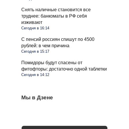
Снять наличные становится все
труднее: банкоматы в РФ себя
изживают
Сегодня в 16:14
С пенсий россиян спишут по 4500
рублей: в чем причина
Сегодня в 15:17
Помидоры будут спасены от
фитофторы: достаточно одной таблетки
Сегодня в 14:12
Очередные новшества при снятии
Мы в Дзене
Водителей России ждут большие
Россияне могут получить подарок к
налички с середины августа: чего ждать
изменения в августе: запретят садиться
Новому году: гражданам предложили 13-
за руль
ю пенсию