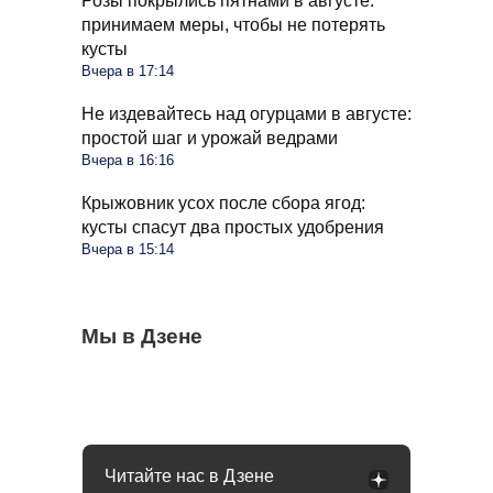
Розы покрылись пятнами в августе:
принимаем меры, чтобы не потерять
кусты
Вчера в 17:14
Не издевайтесь над огурцами в августе:
простой шаг и урожай ведрами
Вчера в 16:16
Крыжовник усох после сбора ягод:
кусты спасут два простых удобрения
Вчера в 15:14
Стиралка больше не прыгает по полу как
Мы в Дзене
С 1 сентября в РФ меняются правила
Омолаживаем огурцы в августе: урожай
бешеная при отжиме: помог простой
поездок на такси и общественном
будете тачками собирать всю осень
лайфхак
транспорте: что будет
Читайте нас в Дзене