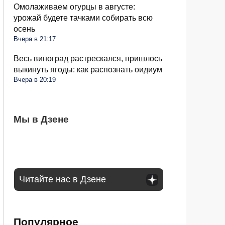
Омолаживаем огурцы в августе:
урожай будете тачками собирать всю
осень
Вчера в 21:17
Весь виноград растрескался, пришлось
выкинуть ягоды: как распознать оидиум
Вчера в 20:19
Семьи в России получат до 200 тысяч
Мы в Дзене
С 1 сентября россиян будут сажать и
Сосед со скандалом требует убрать доски
рублей: как оформить вылпаты
штрафовать за грибы: что нельзя
от забора: юридически он прав или нет
выносить и леса
Читайте нас в Дзене
Популярное