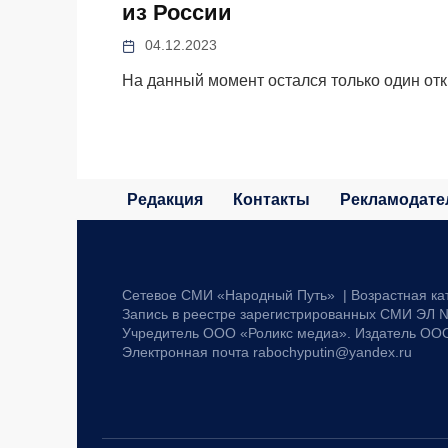
из России
04.12.2023
На данный момент остался только один от
Редакция
Контакты
Рекламодате
Сетевое СМИ «Народный Путь» | Возрастная ка
Запись в реестре зарегистрированных СМИ ЭЛ №
Учредитель ООО «Роликс медиа». Издатель ОО
Электронная почта rabochyputin@yandex.ru