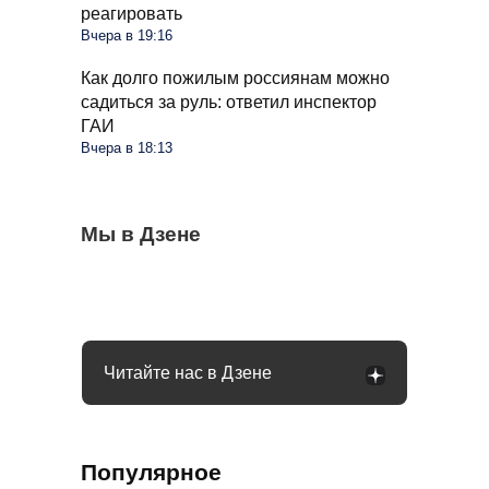
реагировать
Вчера в 19:16
Как долго пожилым россиянам можно
садиться за руль: ответил инспектор
ГАИ
Вчера в 18:13
Грядки в августе пустеют, но
Мы в Дзене
Овощи, которые еще дадут мощный
Ветки смородины сохнут и темнеют: пора
расслабляться нельзя: пора готовить
урожай до осени: что высадить в августе
делать срез и ставить диагноз
огород к осени
Читайте нас в Дзене
Популярное