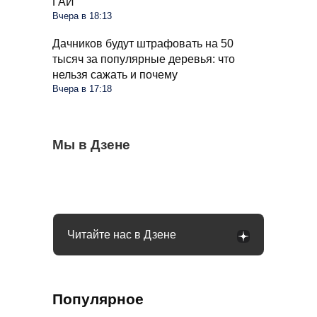
ГАИ
Вчера в 18:13
Дачников будут штрафовать на 50
тысяч за популярные деревья: что
нельзя сажать и почему
Вчера в 17:18
Овощи, которые еще дадут мощный
Мы в Дзене
Ветки смородины сохнут и темнеют: пора
Чеснок безвкусный и легкий словно
урожай до осени: что высадить в августе
делать срез и ставить диагноз
бумага: вы совершили несколько ошибок
Читайте нас в Дзене
Популярное