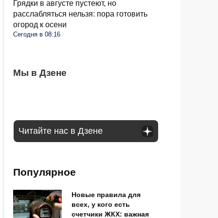
Грядки в августе пустеют, но
расслабляться нельзя: пора готовить
огород к осени
Сегодня в 08:16
Не издевайтесь над огурцами в августе:
Мы в Дзене
Крыжовник усох после сбора ягод: кусты
Клубнику можно успешно сажать в
простой шаг и урожай ведрами
спасут два простых удобрения
августе: основные правила для хорошего
урожая
Читайте нас в Дзене
Популярное
Новые правила для
всех, у кого есть
счетчики ЖКХ: важная