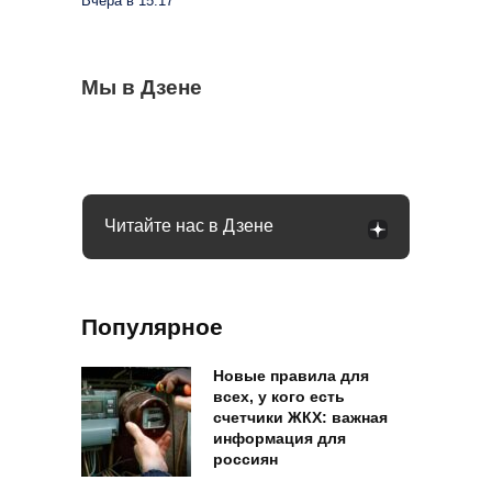
Вчера в 15:17
Чеснок безвкусный и легкий словно
Мы в Дзене
Очередные новшества при снятии
Водителей России ждут большие
бумага: вы совершили несколько ошибок
налички с середины августа: чего ждать
изменения в августе: запретят садиться
за руль
Читайте нас в Дзене
Популярное
Новые правила для
всех, у кого есть
счетчики ЖКХ: важная
информация для
россиян