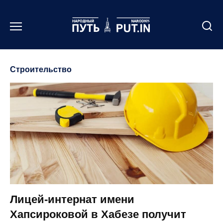
Перейти
к
содержанию
Строительство
Лицей-интернат имени
Хапсироковой в Хабезе получит