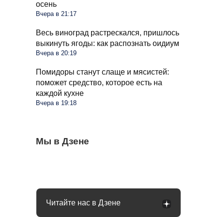
осень
Вчера в 21:17
Весь виноград растрескался, пришлось
выкинуть ягоды: как распознать оидиум
Вчера в 20:19
Помидоры станут слаще и мясистей:
поможет средство, которое есть на
каждой кухне
Вчера в 19:18
С 1 сентября россиян будут сажать и
Мы в Дзене
Сосед со скандалом требует убрать доски
Какое общение с гаишником неминуемо
штрафовать за грибы: что нельзя
от забора: юридически он прав или нет
приведет к конфликту: рассказал юрист
выносить и леса
Читайте нас в Дзене