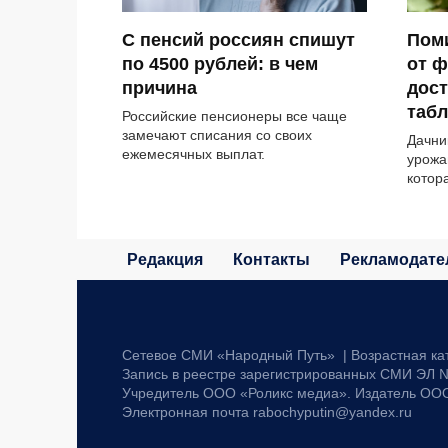
С пенсий россиян спишут
Пом
по 4500 рублей: в чем
от 
причина
дост
табл
Российские пенсионеры все чаще
замечают списания со своих
Дачни
ежемесячных выплат.
урожа
котор
Редакция
Контакты
Рекламодате
Сетевое СМИ «Народный Путь» | Возрастная ка
Запись в реестре зарегистрированных СМИ ЭЛ №
Учредитель ООО «Роликс медиа». Издатель ОО
Электронная почта rabochyputin@yandex.ru