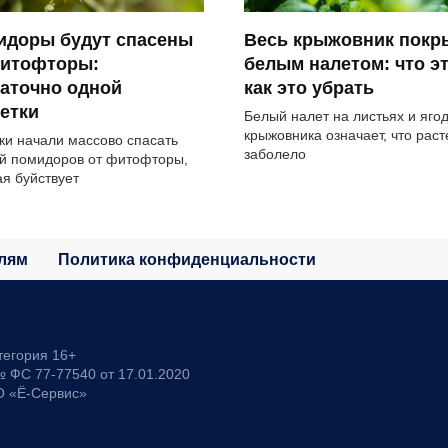
идоры будут спасены
Весь крыжовник покр
фитофторы:
белым налетом: что эт
аточно одной
как это убрать
етки
Белый налет на листьях и яго
крыжовника означает, что рас
ки начали массово спасать
заболело
й помидоров от фитофторы,
ая буйствует
лям
Политика конфиденциальности
тегория 16+
 ФС 77-77540 от 17.01.2020
О «Ё-Сервис»