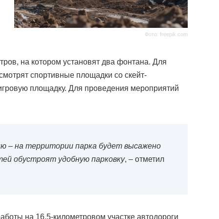
Фото: freepik.com
ров, на котором установят два фонтана. Для
смотрят спортивные площадки со скейт-
 игровую площадку. Для проведения мероприятий
ию – на территории парка будет высажено
стей обустроят удобную парковку
, – отметил
работы на 16,5-километровом участке автодороги