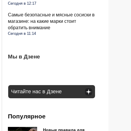
Сегодня в 12:17
Самые безопасные и мясные сосиски в
магазине: на какие марки стоит
обратить внимание
Сегодня в 11:14
Водитель позади громко сигналит и
Мы в Дзене
Как долго пожилым россиянам можно
Дачников будут штрафовать на 50 тысяч
проявляет агрессию: как правильно
садиться за руль: ответил инспектор ГАИ
за популярные деревья: что нельзя
реагировать
сажать и почему
Читайте нас в Дзене
Популярное
Новые правила для