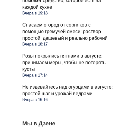
поможет средство, которое есть на
каждой кухне
Вчера в 19:18
Спасаем огород от сорняков с
помощью гремучей смеси: раствор
простой, дешевый и реально рабочий
Вчера в 18:17
Розы покрылись пятнами в августе:
принимаем меры, чтобы не потерять
кусты
Вчера в 17:14
Не издевайтесь над огурцами в августе:
простой шаг и урожай ведрами
Вчера в 16:16
Может ли пассажир с верхней полки
Мы в Дзене
Стиралка больше не прыгает по полу как
С 1 сентября в РФ меняются правила
сидеть на нижней: в РЖД дали четкий
бешеная при отжиме: помог простой
поездок на такси и общественном
ответ