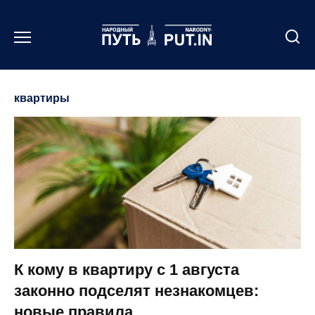
Перейти
к
содержанию
квартиры
К кому в квартиру с 1 августа
законно подселят незнакомцев:
новые правила