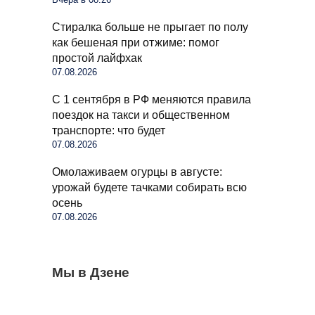
Стиралка больше не прыгает по полу
как бешеная при отжиме: помог
простой лайфхак
07.08.2026
С 1 сентября в РФ меняются правила
поездок на такси и общественном
транспорте: что будет
07.08.2026
Омолаживаем огурцы в августе:
урожай будете тачками собирать всю
осень
07.08.2026
Бывший продавец выдала уловки
Мы в Дзене
Семьи в России получат до 200 тысяч
С 1 сентября россиян будут сажать и
«Магнита» и «Пятерочки»: сети всегда
рублей: как оформить вылпаты
штрафовать за грибы: что нельзя
обманывают покупателей
выносить и леса