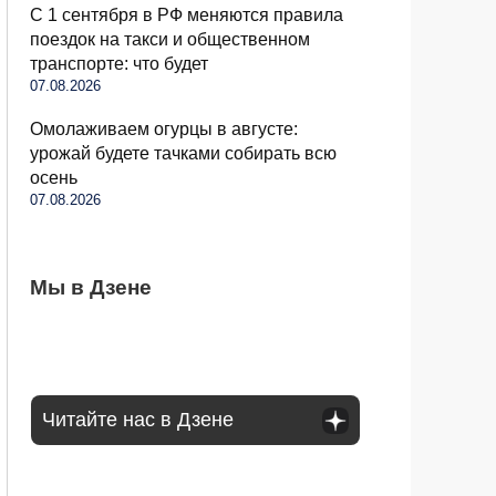
С 1 сентября в РФ меняются правила
поездок на такси и общественном
транспорте: что будет
07.08.2026
Омолаживаем огурцы в августе:
урожай будете тачками собирать всю
осень
07.08.2026
Бывший продавец выдала уловки
Мы в Дзене
Семьи в России получат до 200 тысяч
С 1 сентября россиян будут сажать и
«Магнита» и «Пятерочки»: сети всегда
рублей: как оформить вылпаты
штрафовать за грибы: что нельзя
обманывают покупателей
выносить и леса
Читайте нас в Дзене