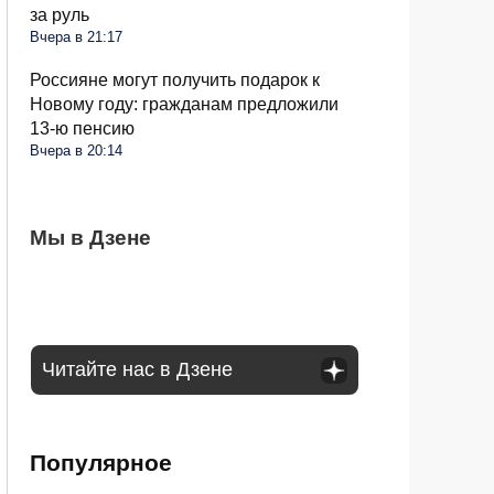
за руль
Вчера в 21:17
Россияне могут получить подарок к
Новому году: гражданам предложили
13-ю пенсию
Вчера в 20:14
Капустные кочаны рыхлые и не хотят
Мы в Дзене
Весь лук сгнил через месяц после уборки:
Грядки в августе пустеют, но
формироваться: идем в магазин за
какие ошибки вы допустили
расслабляться нельзя: пора готовить
хитростью
огород к осени
Читайте нас в Дзене
Популярное