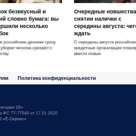
ок безвкусный и
Очередные новшества
ий словно бумага: вы
снятии налички с
ершили несколько
середины августа: чег
бок
ждать
е российские дачники сразу
С середины августа российски
 уборки чеснока срезают с
кредитные организации плани
отву.
ввести новые
лям
Политика конфиденциальности
тегория 16+
 ФС 77-77540 от 17.01.2020
О «Ё-Сервис»