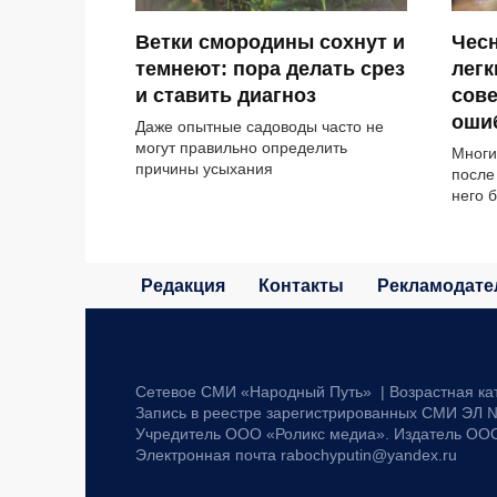
Ветки смородины сохнут и
Чесн
темнеют: пора делать срез
легк
и ставить диагноз
сов
оши
Даже опытные садоводы часто не
могут правильно определить
Многи
причины усыхания
после
него б
Редакция
Контакты
Рекламодате
Сетевое СМИ «Народный Путь» | Возрастная ка
Запись в реестре зарегистрированных СМИ ЭЛ №
Учредитель ООО «Роликс медиа». Издатель ОО
Электронная почта rabochyputin@yandex.ru