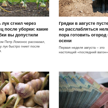
 лук сгнил через
Грядки в августе пуст
ц после уборки: какие
но расслабляться нел
бки вы допустили
пора готовить огород 
осени
ом Петр Ломонос рассказал,
у лук быстро гниет после
Первая неделя августа – это
и.
настоящий «последний вагон»