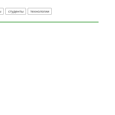
ы
студенты
технологии