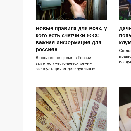
Новые правила для всех, у
Дачн
кого есть счетчики ЖКХ:
поп
важная информация для
клу
россиян
Согла
прави
В последнее время в России
следу
заметно ужесточается режим
эксплуатации индивидуальных