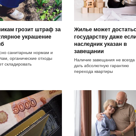
икам грозит штраф за
Жилье может достать
улярное украшение
государству даже есл
мб
наследник указан в
завещании
сно санитарным нормам и
лам, органические отходы
Наличие завещания не всегда
ет складировать
дать абсолютную гарантию
перехода квартиры