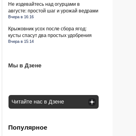
Не издевайтесь над огурцами в
августе: простой шаг и урожай ведрами
Вчера в 16:16
Крыжовник усох после сбора ягод:
кусты спасут два простых удобрения
Вчера в 15:14
Стиралка больше не прыгает по полу как
Мы в Дзене
С 1 сентября в РФ меняются правила
Омолаживаем огурцы в августе: урожай
бешеная при отжиме: помог простой
поездок на такси и общественном
будете тачками собирать всю осень
лайфхак
транспорте: что будет
Читайте нас в Дзене
Популярное