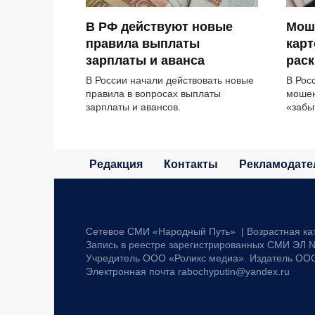
В РФ действуют новые
Мош
правила выплаты
карт
зарплаты и аванса
раск
В России начали действовать новые
В Рос
правила в вопросах выплаты
мошен
зарплаты и авансов.
«забы
Редакция
Контакты
Рекламодате
Сетевое СМИ «Народный Путь» | Возрастная ка
Запись в реестре зарегистрированных СМИ ЭЛ №
Учредитель ООО «Роликс медиа». Издатель ОО
Электронная почта rabochyputin@yandex.ru