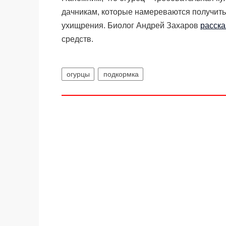
дачникам, которые намереваются получит
ухищрения. Биолог Андрей Захаров
расска
средств.
огурцы
подкормка