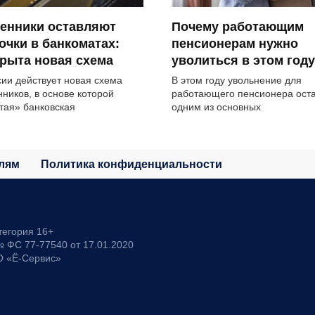
енники оставляют
Почему работающим
очки в банкоматах:
пенсионерам нужно
рыта новая схема
уволиться в этом году
сии действует новая схема
В этом году увольнение для
ников, в основе которой
работающего пенсионера ост
тая» банковская
одним из основных
лям
Политика конфиденциальности
тегория 16+
 ФС 77-77540 от 17.01.2020
О «Ё-Сервис»