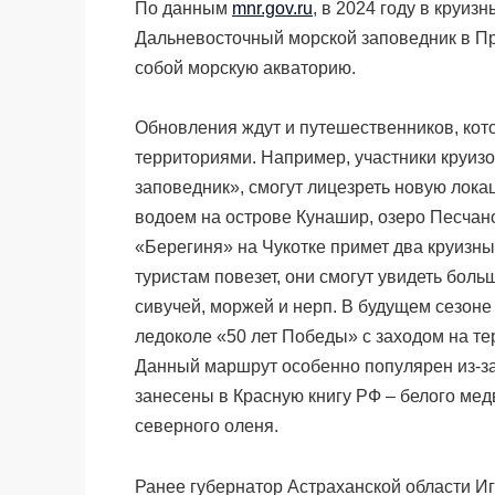
По данным
mnr.gov.ru
, в 2024 году в круи
Дальневосточный морской заповедник в Пр
собой морскую акваторию.
Обновления ждут и путешественников, ко
территориями. Например, участники круизо
заповедник», смогут лицезреть новую лок
водоем на острове Кунашир, озеро Песчан
«Берегиня» на Чукотке примет два круизн
туристам повезет, они смогут увидеть бол
сивучей, моржей и нерп. В будущем сезон
ледоколе «50 лет Победы» с заходом на те
Данный маршрут особенно популярен из-за
занесены в Красную книгу РФ – белого мед
северного оленя.
Ранее губернатор Астраханской области Иг