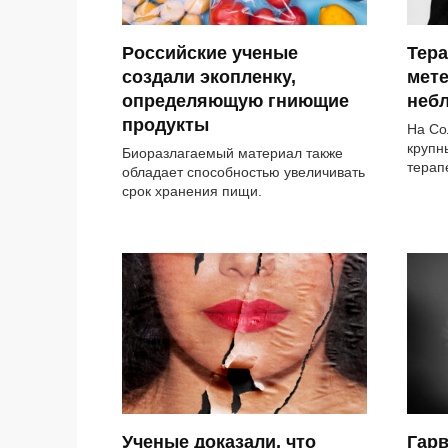
Российские ученые
Тера
создали экопленку,
мет
определяющую гниющие
небл
продукты
На Со
крупн
Биоразлагаемый материал также
терап
обладает способностью увеличивать
срок хранения пищи.
Ученые доказали, что
Гар