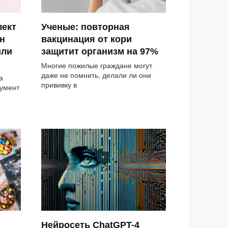
лект
Ученые: повторная
н
вакцинация от кори
или
защитит организм на 97%
Многие пожилые граждане могут
даже не помнить, делали ли они
а
прививку в
румент
Нейросеть ChatGPT-4