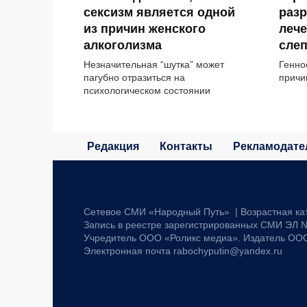
сексизм является одной
разр
из причин женского
леч
алкоголизма
сле
Незначительная “шутка” может
Генно
пагубно отразиться на
причи
психологическом состоянии
Редакция
Контакты
Рекламодате
Сетевое СМИ «Народный Путь» | Возрастная ка
Запись в реестре зарегистрированных СМИ ЭЛ №
Учредитель ООО «Роликс медиа». Издатель ОО
Электронная почта rabochyputin@yandex.ru