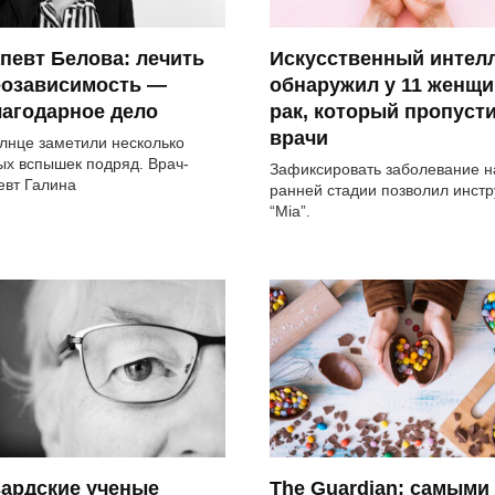
певт Белова: лечить
Искусственный интел
еозависимость —
обнаружил у 11 женщи
агодарное дело
рак, который пропуст
врачи
лнце заметили несколько
ых вспышек подряд. Врач-
Зафиксировать заболевание н
евт Галина
ранней стадии позволил инст
“Mia”.
вардские ученые
The Guardian: самыми