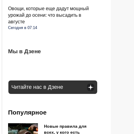
Овощи, которые еще дадут мощный
урожай до осени: что высадить в
августе
Сегодня в 07:14
Крыжовник усох после сбора ягод: кусты
Мы в Дзене
Клубнику можно успешно сажать в
В сентябре пенсии придут по новому
спасут два простых удобрения
августе: основные правила для хорошего
графику: от чего это зависит
урожая
Читайте нас в Дзене
Популярное
Новые правила для
всех, у кого есть