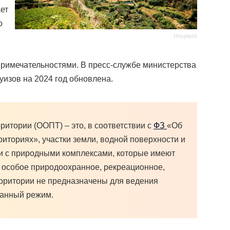
ет
о
Unsplash
римечательностями. В пресс-службе министерства
уизов на 2024 год обновлена.
итории (ООПТ) – это, в соответствии с
ФЗ
«Об
риториях»
, участки земли, водной поверхности и
и с природными комплексами, которые имеют
е, особое природоохранное, рекреационное,
ерритории не предназначены для ведения
хранный режим.