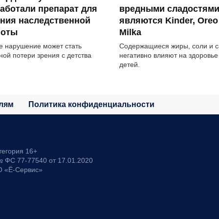
аботали препарат для
вредными сладостям
ения наследственной
являются Kinder, Oreo
поты
Milka
е нарушение может стать
Содержащиеся жиры, соли и с
ной потери зрения с детства
негативно влияют на здоровье
детей.
лям
Политика конфиденциальности
тегория 16+
 ФС 77-77540 от 17.01.2020
О «Ё-Сервис»