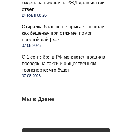
сидеть на нижней: в РЖД дали четкий
ответ
Вчера в 08:26
Стиралка больше не прыгает по полу
как бешеная при отжиме: помог
простой лайфхак
07.08.2026
С 1 сентября в РФ меняются правила
поездок на такси и общественном
транспорте: что будет
07.08.2026
Когда можно выезжать на пешеходный
Мы в Дзене
Бывший продавец выдала уловки
Семьи в России получат до 200 тысяч
переход, а когда нужно ждать: что говорит
«Магнита» и «Пятерочки»: сети всегда
рублей: как оформить вылпаты
закон
обманывают покупателей