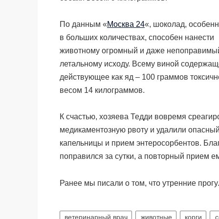
По данным «
Москва 24
«, шоколад, особен
в больших количествах, способен нанести
животному огромный и даже непоправимый 
летальному исходу. Всему виной содержащ
действующее как яд – 100 граммов токсич
весом 14 килограммов.
К счастью, хозяева Тедди вовремя среагир
медикаментозную рвоту и удалили опасный 
капельницы и прием энтеросорбентов. Бл
поправился за сутки, а повторный прием е
Ранее мы писали о том, что утренние прогу
ветеринарный врач
животные
корги
с