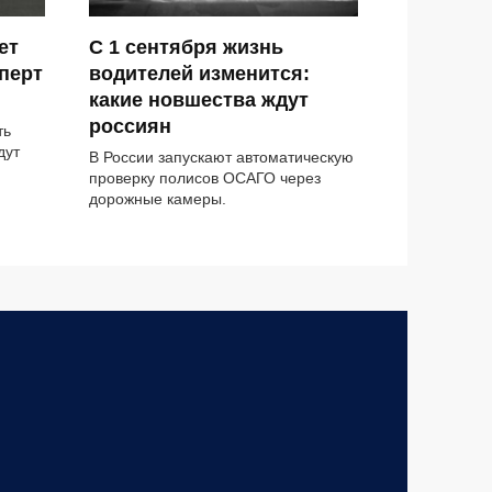
ет
С 1 сентября жизнь
сперт
водителей изменится:
какие новшества ждут
россиян
ть
дут
В России запускают автоматическую
проверку полисов ОСАГО через
дорожные камеры.