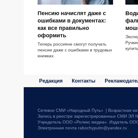
Пенсию начислят даже с
Вод
ошибками в документах:
фал
как все правильно
моше
оформить
Экспе
Ручки
Теперь россияне смогут получать
купит
пенсии даже с ошибками в трудовых
книжках.
Редакция
Контакты
Рекламодате
Сетевое СМИ «Народный Путь» | Возрастная ка
Запись в реестре зарегистрированных СМИ ЭЛ №
Учредитель ООО «Роликс медиа». Издатель ОО
Электронная почта rabochyputin@yandex.ru