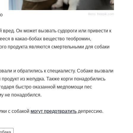
Фото: freepik.com
но
вред. Он может вызвать судороги или привести к
ееся в какао-бобах вещество теобромин,
ного продукта являются смертельными для собаки
овали и обратились к специалисту. Собаке вызвали
продукт из желудка. Также корги понадобились
агодаря быстро оказанной медпомощи пес
му не понадобился.
лки с собакой
могут предотвратить
депрессию.
обака