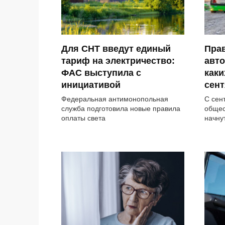
Для СНТ введут единый
Пра
тариф на электричество:
авто
ФАС выступила с
каки
инициативой
сен
Федеральная антимонопольная
С сен
служба подготовила новые правила
общес
оплаты света
начну