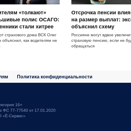
ителям «толкают»
Отсрочка пенсии влия
ьшивые полис ОСАГО:
на размер выплат: эк
нники стали хитрее
объяснил схему
рт страхового дома ВСК Олег
Россияне могут вдвое увеличи
н объяснил, как водителям не
страховую пенсию, если не бу
ь
обращаться
лям
Политика конфиденциальности
тегория 16+
 ФС 77-77540 от 17.01.2020
О «Ё-Сервис»