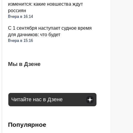
изменится: какие новшества ждут
россиян
Вчера в 16:14
С 1 сентября наступает судное время
для дачников: что будет
Вчера в 15:16
Для СНТ введут единый тариф на
Мы в Дзене
Правила для пассажиров автобусов будут
Мошенники плотно взялись за
электричество: ФАС выступила с
другие: каких изменений ждать 1
пенсионеров: раскрыта новая схема
инициативой
сентября
обмана
Читайте нас в Дзене
Популярное