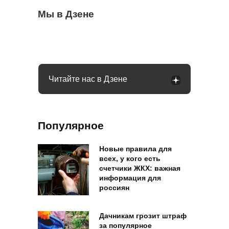
Все помидоры покрылись бурыми
Мы в Дзене
Капустные кочаны рыхлые и не хотят
Весь лук сгнил через месяц после уборки:
пятнами в августе: причин много
формироваться: идем в магазин за
какие ошибки вы допустили
хитростью
Читайте нас в Дзене
Популярное
Новые правила для
всех, у кого есть
счетчики ЖКХ: важная
информация для
россиян
Дачникам грозит штраф
за популярное